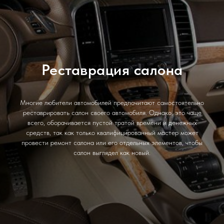
Реставрация салона
Многие любители автомобилей предпочитают самостоятельно
реставрировать салон своего автомобиля. Однако, это чаще
всего, оборачивается пустой тратой времени и денежных
средств, так как только квалифицированный мастер может
провести ремонт салона или его отдельных элементов, чтобы
салон выглядел как новый.