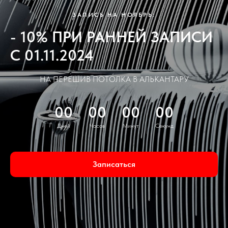
ЗАПИСЬ НА НОЯБРЬ:
- 10% ПРИ РАННЕЙ ЗАПИСИ
С 01.11.2024
НА ПЕРЕШИВ ПОТОЛКА В АЛЬКАНТАРУ
00
00
00
00
Дней
Часов
Минут
Секунд
Записаться